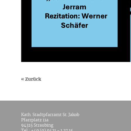
« Zurück
Kath. Stadtpfarramt St. Jakob
Pfarrplatz 11a
94315 Straubing
Tel.:
+49 (0) 9421 - 1 27 15